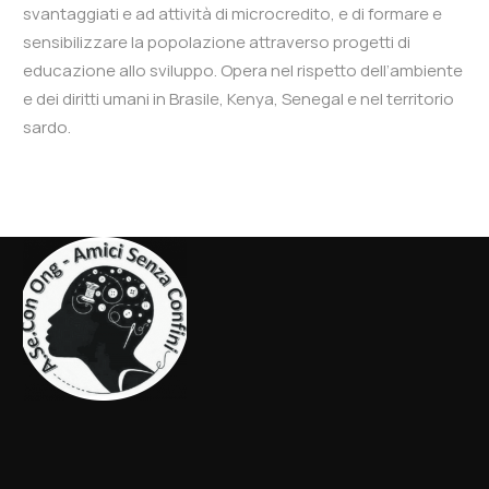
svantaggiati e ad attività di microcredito, e di formare e
sensibilizzare la popolazione attraverso progetti di
educazione allo sviluppo. Opera nel rispetto dell’ambiente
e dei diritti umani in Brasile, Kenya, Senegal e nel territorio
sardo.